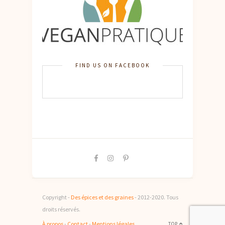
FIND US ON FACEBOOK
Copyright -
Des épices et des graines
- 2012-2020. Tous
droits réservés.
À propos
-
Contact
-
Mentions légales
TOP