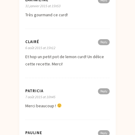
Reply
31 janvier 2015 at 15h53
Très gourmand ce curd!
CLAIRÉ
Reply
6 août 2015 at 15h12
Et hop un petit pot de lemon curd! Un délice
cette recette. Merci!
PATRICIA
Reply
7 août 2015 at 10h45
Merci beaucoup !
PAULINE
Reply