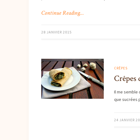
Continue Reading…
28 JANVIER 2015
CRÊPES
Crêpes d
Il me semble 
que sucrées p
24 JANVIER 2